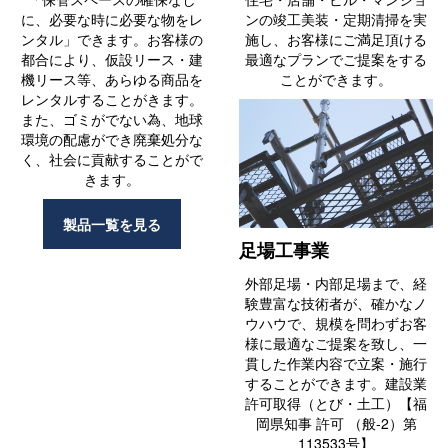
に、必要な時に必要な物をレ
ンの竣工美装・定期清掃を実
ンタル」できます。お客様の
施し、お客様にご満足頂ける
都合により、仮設リース・建
最適なプランでご提案をする
機リース等、あらゆる商品を
ことができます。
レンタルすることがきます。
また、ゴミがでない為、地球
環境の配慮ができ廃棄処分な
く、社会に貢献することがで
きます。
製品一覧を見る
足場工事業
外部足場・内部足場まで、経
験豊富な技術者が、確かなノ
ウハウで、規模を問わずお客
様に最適なご提案を致し、一
貫した作業内容で立案・施行
することができます。建設業
許可取得（とび・土工）【福
岡県知事 許可 （般-2）第
113533号】