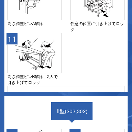
高さ調整ピンA解除
任意の位置に引き上げてロッ
ク
高さ調整ピンB解除、2人で
引き上げてロック
ワンタッチ式建築仕上げ足場
I型(201/301)
II型(202,302)
完成