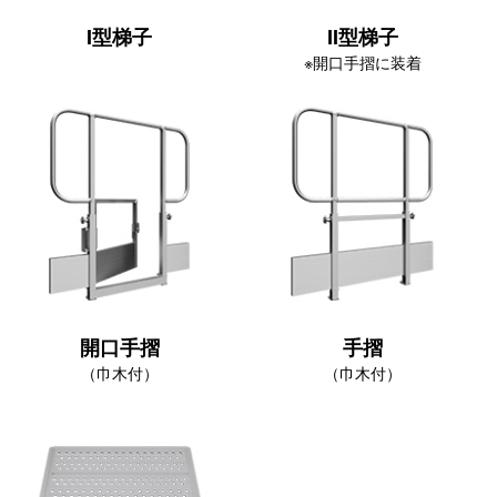
I型梯子
II型梯子
※開口手摺に装着
開口手摺
手摺
（巾木付）
（巾木付）